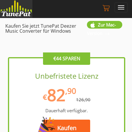
Toggl
navig
Zur Mac-
Kaufen Sie jetzt TunePat Deezer
Music Converter für Windows
Version
€44 SPAREN
Unbefristete Lizenz
82
,90
€
126,90
Dauerhaft verfügbar.
Kaufen