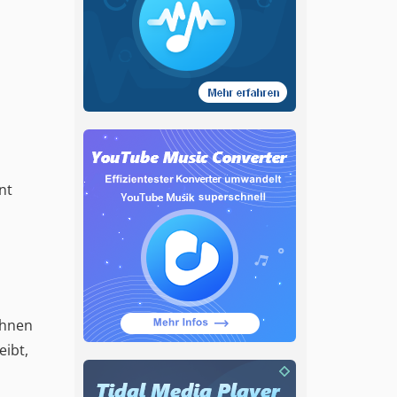
nt
Ihnen
eibt,