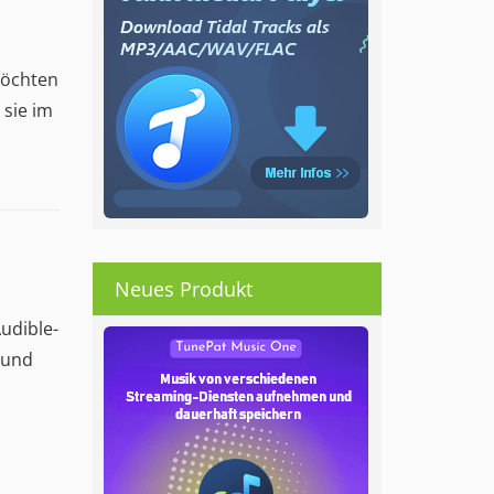
Möchten
 sie im
Neues Produkt
udible-
 und
.