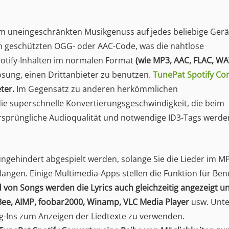
 dem uneingeschränkten Musikgenuss auf jedes beliebige Gerä
n geschützten OGG- oder AAC-Code, was die nahtlose
potify-Inhalten im normalen Format
(wie MP3, AAC, FLAC, WAV
ösung, einen Drittanbieter zu benutzen.
TunePat Spotify Co
ter.
Im Gegensatz zu anderen herkömmlichen
e superschnelle Konvertierungsgeschwindigkeit, die beim
 ursprüngliche Audioqualität und notwendige ID3-Tags werd
ngehindert abgespielt werden, solange Sie die Lieder im M
angen. Einige Multimedia-Apps stellen die Funktion für Ben
on Songs werden die Lyrics auch gleichzeitig angezeigt u
ee, AIMP, foobar2000, Winamp, VLC Media Player
usw. Unte
ug-Ins zum Anzeigen der Liedtexte zu verwenden.