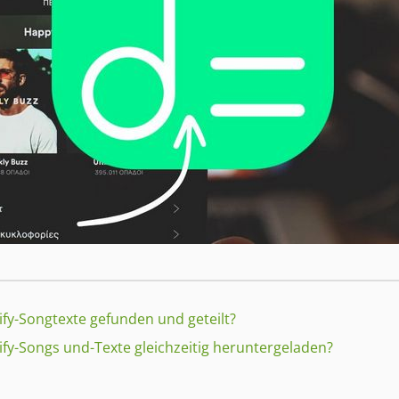
tify-Songtexte gefunden und geteilt?
tify-Songs und-Texte gleichzeitig heruntergeladen?