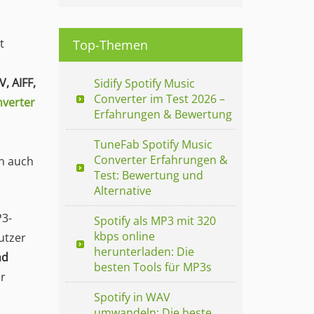
t
Top-Themen
, AIFF,
Sidify Spotify Music
Converter im Test 2026 –
nverter
Erfahrungen & Bewertung
TuneFab Spotify Music
Converter Erfahrungen &
en auch
Test: Bewertung und
Alternative
P3-
Spotify als MP3 mit 320
kbps online
utzer
herunterladen: Die
nd
besten Tools für MP3s
r
Spotify in WAV
umwandeln: Die beste