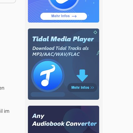
en
il im