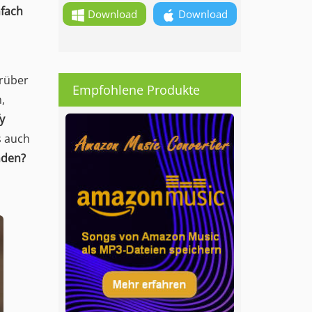
nfach
Download
Download
arüber
Empfohlene Produkte
,
y
s auch
nden?