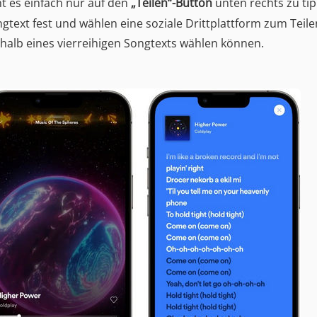
ht es einfach nur auf den
„Teilen“-Button
unten rechts zu ti
text fest und wählen eine soziale Drittplattform zum Teilen
rhalb eines vierreihigen Songtexts wählen können.